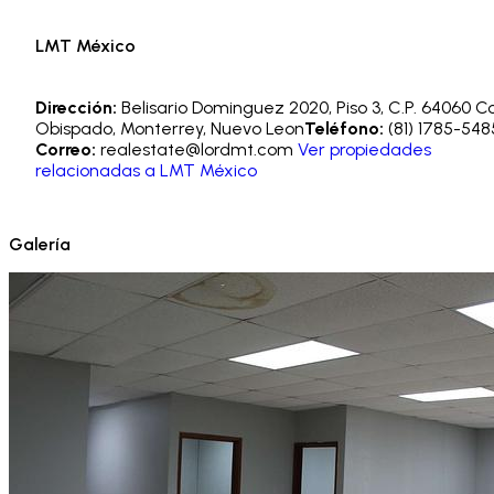
LMT México
Dirección:
Belisario Dominguez 2020, Piso 3, C.P. 64060 Co
Obispado, Monterrey, Nuevo Leon
Teléfono:
(81) 1785-548
Correo:
realestate@lordmt.com
Ver propiedades
relacionadas a
LMT México
Galería